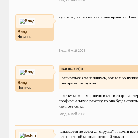
ну я хожу на локомотив и мне нравится. 1мес
Влад
Новичок
Влад
,
6 май 2008
tsar сказал(а):
записаться я то запишусь, вот только нужно
Влад
на прокат не нужно.
Новичок
ракетку можно хорошую взять в спорт-мастер
профисёнальную ракетку то она будет стоить
идут без сетки
Влад
,
6 май 2008
называется не сетка ,а "струны" ,и почти все
не отдает той мощью ,которой должна