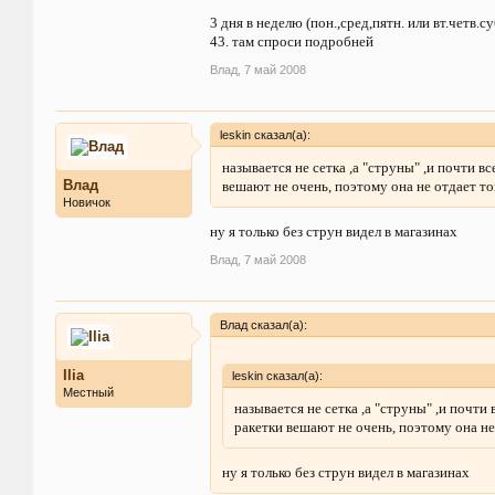
3 дня в неделю (пон.,сред,пятн. или вт.четв.с
43. там спроси подробней
Влад
,
7 май 2008
leskin сказал(а):
называется не сетка ,а "струны" ,и почти в
Влад
вешают не очень, поэтому она не отдает т
Новичок
ну я только без струн видел в магазинах
Влад
,
7 май 2008
Влад сказал(а):
Ilia
leskin сказал(а):
Местный
называется не сетка ,а "струны" ,и почти
ракетки вешают не очень, поэтому она н
ну я только без струн видел в магазинах