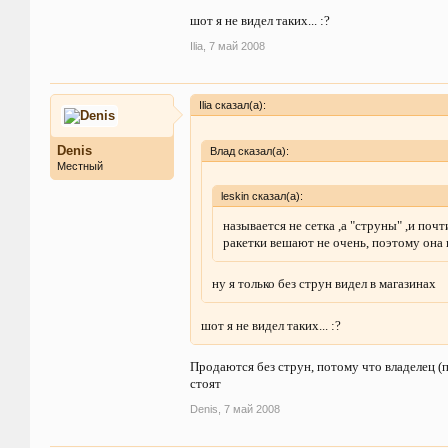
шот я не видел таких... :?
Ilia
,
7 май 2008
Ilia сказал(а):
Denis
Влад сказал(а):
Местный
leskin сказал(а):
называется не сетка ,а "струны" ,и поч
ракетки вешают не очень, поэтому она
ну я только без струн видел в магазинах
шот я не видел таких... :?
Продаются без струн, потому что владелец (
стоят
Denis
,
7 май 2008