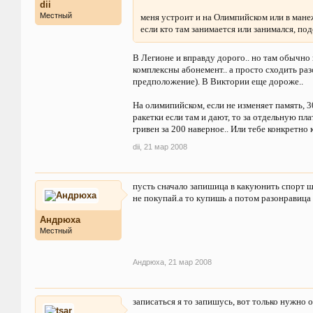
dii
Местный
меня устроит и на Олимпийском или в мане
если кто там занимается или занимался, по
В Легионе и вправду дорого.. но там обычно в
комплексны абонемент.. а просто сходить разо
предположение). В Виктории еще дороже..
На олимипийском, если не изменяет память, 30
ракетки если там и дают, то за отдельную пла
гривен за 200 наверное.. Или тебе конкретно
dii
,
21 мар 2008
пусть сначало запишица в какуюнить спорт ш
не покупай.а то купишь а потом разонравица и
Андрюха
Местный
Андрюха
,
21 мар 2008
записаться я то запишусь, вот только нужно о