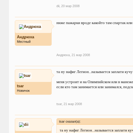
dii
,
20 мар 2008
ниже пажарки вроде какойто там спартак или 
Андрюха
Местный
Андрюха
,
21 мар 2008
та ну нафиг Легион...называется заплати кучу 
меня устроит и на Олимпийском или в манеж
tsar
если кто там занимается или занимался, подс
Новичок
tsar
,
21 мар 2008
tsar сказал(а):
та ну нафиг Легион...называется заплати куч