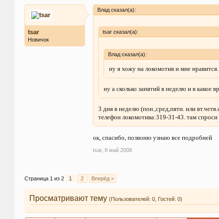
Влад сказал(а):
tsar
tsar сказал(а):
Новичок
Влад сказал(а):
ну я хожу на локомотив и мне нравится.
ну а сколько занятий в неделю и в какое в
3 дня в неделю (пон.,сред,пятн. или вт.четв.
телефон локомотива:319-31-43. там спрос
ок, спасибо, позвоню узнаю все подробней
tsar
,
8 май 2008
Страница 1 из 2
1
2
Вперёд >
Просматривают тему
(Пользователей: 0, Гостей: 0)