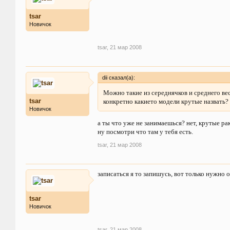
tsar
Новичок
tsar
,
21 мар 2008
dii сказал(а):
Можно такие из середнячков и среднего веса
tsar
конкретно какието модели крутые назвать? 
Новичок
а ты что уже не занимаешься? нет, крутые ра
ну посмотри что там у тебя есть.
tsar
,
21 мар 2008
записаться я то запишусь, вот только нужно о
tsar
Новичок
tsar
,
21 мар 2008