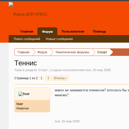
Главная
Пользователи
Помощь
Форум
Поиск сообщений
Новые сообщения
Главная
Форум
Тематические форумы
Спорт
Теннис
Тема в разделе '
Спорт
', создана пользователем
tsar
,
20 мар 2008
.
Страница 1 из 2
1
2
Вперёд >
никто не занимается теннисом? хотелось бы з
манежа?
tsar
Новичок
tsar
,
20 мар 2008