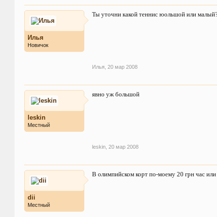
Ты уточни какой теннис юольшой или малый
Илья
Новичок
Илья
,
20 мар 2008
явно уж большой
leskin
Местный
leskin
,
20 мар 2008
В олимпийском корт по-моему 20 грн час или 
dii
Местный