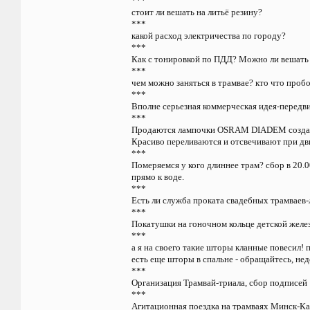
***
стоит ли вешать на литьё резину?
***
какой расход электричества по городу?
***
Как с тонировкой по ПДД? Можно ли вешать
***
чем можно заняться в трамвае? кто что проб
***
Вполне серьезная коммерческая идея-передв
***
Продаются лампочки OSRAM DIADEM созданны
Красиво переливаются и отсвечивают при дв
***
Померяемся у кого длиннее трам? сбор в 20.0
прямо к воде.
***
Есть ли служба проката свадебных трамваев
***
Покатушки на гоночном кольце детской желез
***
а я на своего такие шторы кланные повесил! 
есть еще шторы в спальне - обращайтесь, не
***
Организация Трамвай-триала, сбор подписей
***
Агитационная поездка на трамваях Минск-Ка