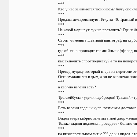
***
Кто у нас занимается тюнингом? Хочу спойл
***
Продам мелированную тётку за 40. Трамвай в
***
На какой маршрут лучше поставить? Где найт
***
Стоит ли менять штатный пантограф на кар
***
где обычно проводят трамвайные оффроад-п
***
как включить спортподвеску? а то на поворо
***
Превед мудаку, который вчера на перегоне о
Оттормаживался в дым, а он не вкллючая пов
***
а кабрио версии есть?
***
Троллейбусы - удел нищебродов! Трамвай - т
***
Есть версии седан и купе. возможна доставка
***
Видел вчера кабрио залетал в мой двор - вещь
Только задняя подвеска проседает - больно 
***
на низкопофильном литье ??? да и я видел. эт