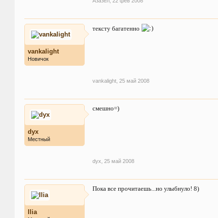
Азазёл
,
22 фев 2008
тексту багатенно
vankalight
Новичок
vankalight
,
25 май 2008
смешно=)
dyx
Местный
dyx
,
25 май 2008
Пока все прочитаешь...но улыбнуло! 8)
Ilia