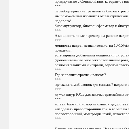
придирчивые с CommonTrans, которые от наш
***
переоборудование трамваев на биоэлектрото
мы поможем вам избавится от электрической
недорого!
биоаккумулятор, биотрансформатор и биотуа
***
А мощность после перехода на рапс не падае
***
мощность падает незначительно, на 10-15%(з
поколения
есть вариант добавления мощности при уста
(дополнительные биоэлектротопливные рога, 
разносит хлопками и искрами, горелой пласт
***
Где заправить трамвай рапсом?
***
где скачать мп3-звонок для сигнала? надоели 
***
нужон шнур ЮСБ для закачки трамвайных зво
***
кстати, блотной номор на окнах - где достат
как сделать правосторонний ток, а то мне на
правосторонний, мол гродненский, левостор
***
Кстати, отжэг продолжается! Народ уже объ