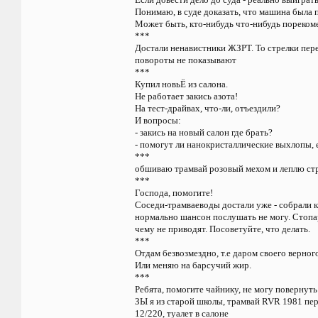
Понимаю, в суде доказать, что машина была 
Может быть, кто-нибудь что-нибудь порекоме
***
Достали ненавистники ЖЗРТ. То стрелки пере
повороты не показывают
***
Купил новьЁ из салона.
Не работает закись азота!
На тест-драйвах, что-ли, отъездили?
И вопросы:
- закись на новый салон где брать?
- помогут ли нанокристаллические выхлопы,
***
обшиваю трамвай розовый мехом и леплю страз
***
Господа, помогите!
Соседи-трамваеводы достали уже - собрали к
нормально шансон послушать не могу. Стопар
чему не приводят. Посоветуйте, что делать.
***
Отдам безвозмездно, т.е даром своего верног
Или меняю на барсучий жир.
***
Ребята, помогите чайнику, не могу повернуть 
ЗЫ я из старой школы, трамвай RVR 1981 пе
12/220, туалет в салоне