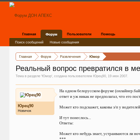
Главная
Пользователи
Помощь
Форум
Поиск сообщений
Новые сообщения
Главная
Форум
Развлечения
Юмор
Реальный вопрос превратился в мег
Тема в разделе '
Юмор
', создана пользователем
Юрец90
,
19 июн 2007
.
На одном белорусском форуме (онлайнер.бай)
ответ и уж никак не предполагал, что его п
Юрец90
Может кто подскажет, каковы з/п у водителе
Новичок
И тут понеслось...
Ответы:
Может кто небудь знает, устраиваются ли но
***