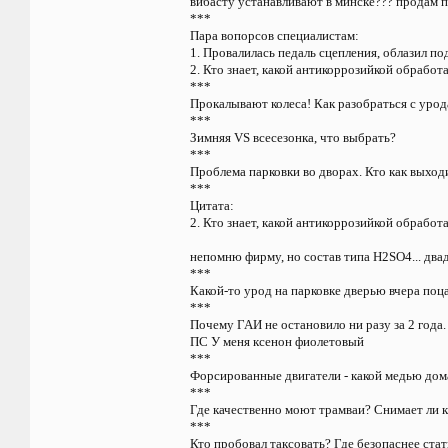
вибасту устанавливают в минске??? продам п
***
Пара вопорсов специалистам:
1. Провалилась педаль сцепления, облазил п
2. Кто знает, какой антикоррозийкой обработ
***
Прокалывают колеса! Как разобраться с уро
***
Зимняя VS всесезонка, что выбрать?
***
Проблема парковки во дворах. Кто как выход
***
Цитата:
2. Кто знает, какой антикоррозийкой обработ
непомню фирму, но состав типа H2SO4... двад
***
Какой-то урод на парковке дверью вчера поц
***
Почему ГАИ не остановило ни разу за 2 года.
ПС У меня ксенон фиолетовый
***
Форсированные двигатели - какой медью дом
***
Где качественно моют трамваи? Снимает ли 
***
Кто пробовал таксовать? Где безопаснее стат