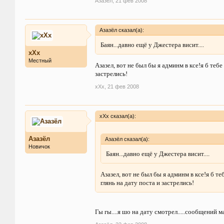
Азазёл
,
21 фев 2008
Азазёл сказал(а):
Баян...давно ещё у Джестера висит....
xXx
Местный
Азазел, вот не был бы я админм в ксе!я б тебе
застрелись!
xXx
,
21 фев 2008
xXx сказал(а):
Азазёл
Азазёл сказал(а):
Новичок
Баян...давно ещё у Джестера висит....
Азазел, вот не был бы я админм в ксе!я б те
глянь на дату поста и застрелись!
Гы гы....я шо на дату смотрел.....сообщений м