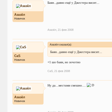
Баян...давно ещё у Джестера висит....
Азазёл
Новичок
Азазёл
,
21 фев 2008
Азазёл сказал(а):
Баян...давно ещё у Джестера висит....
CaS
Новичок
+1 шо баян, но зочотно
CaS
,
21 фев 2008
Ну да....местами смешно.....
Азазёл
Новичок