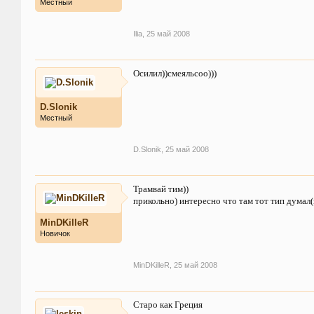
Местный
Ilia
,
25 май 2008
Осилил))смеяльсоо)))
D.Slonik
Местный
D.Slonik
,
25 май 2008
Трамвай тим))
прикольно) интересно что там тот тип думал(
MinDKilleR
Новичок
MinDKilleR
,
25 май 2008
Старо как Греция