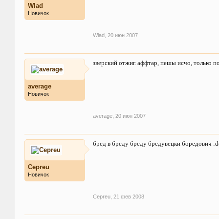
Wlad
Новичок
Wlad
,
20 июн 2007
зверский отжиг. аффтар, пешы исчо, только п
average
Новичок
average
,
20 июн 2007
бред в бреду бреду бредувецки боредович :d
Cepreu
Новичок
Cepreu
,
21 фев 2008