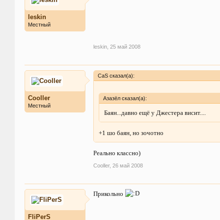
leskin
Местный
leskin
,
25 май 2008
CaS сказал(а):
Cooller
Азазёл сказал(а):
Местный
Баян...давно ещё у Джестера висит....
+1 шо баян, но зочотно
Реально классно)
Cooller
,
26 май 2008
Прикольно
FliPerS