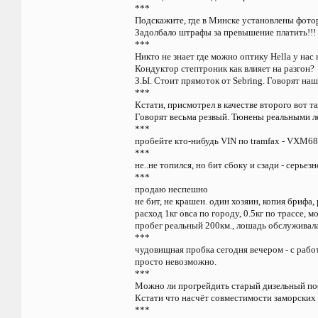
***
Подскажите, где в Минске установлены фот
Задолбало штрафы за превышение платить!!!
***
Никто не знает где можно оптику Hella у нас
Кондуктор стептроник как влияет на разгон?
З.Ы. Стоит прямоток от Sebring. Говорят на
***
Кстати, присмотрел в качестве второго вот т
Говорят весьма резвый. Тюнены реальными ле
***
пробейте кто-нибудь VIN по tramfax - VXM6
***
не..не топился, но бит сбоку и сзади - серьез
***
продаю неспешно
не бит, не крашен. один хозяин, копия брифа
расход 1кг овса по городу, 0.5кг по трассе, м
пробег реальный 200км., лошадь обслуживала
***
чудовищная пробка сегодня вечером - с работ
просто невозможно.
***
Можно ли прогрейдить старый дизельный поез
Кстати что насчёт совместимости заморских
***