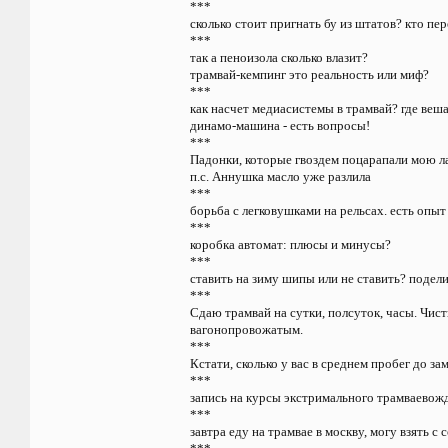
***
сколько стоит пригнать бу из штатов? кто п
***
так а пеноизола сколько влазит?
трамвай-кемпинг это реальность или миф?
***
как насчет медиасистемы в трамвай? где веш
динамо-машина - есть вопросы!
***
Падонки, которые гвоздем поцарапали мою ла
п.с. Аннушка масло уже разлила
***
борьба с легковушками на рельсах. есть опыт
***
коробка автомат: плюсы и минусы?
***
ставить на зиму шипы или не ставить? подел
***
Сдаю трамвай на сутки, полсуток, часы. Чис
вагонопровожатым.
***
Кстати, сколько у вас в среднем пробег до за
***
запись на курсы экстримального трамваевож
***
завтра еду на трамвае в москву, могу взять с