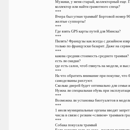
Мужики, у меня старый, коллекторный еще. П
коллектор или найти грамотного спеца?
***
Вчера был угнан трамвай! Бортовой номер 96
желтые суппорты!
***
Где взять GPS карты путей для Минска?
***
Пилять! Французы как всегда с дизайном изв
только по французски базарит. Даже на серви
***
какова средняя стоимость среднего трамвая?
есть ли скидки?
где есть салон, чтоб глянуть на модели, и в
***
На что обратить внимание при покупке, что 
самоделкины рихтуют.
Сколько дверей будет оптимально для семьи из
Нужна ли специальная обувь при эксплуатаци
***
Возможна ли установка биотуалетов в модели 
***
1 июля муниципальные органы вводят запрет 
числа в связи с резким «сливом» трамваев гр
***
Собака покусала трамвай
Если довести дело до суда - реально выиграт