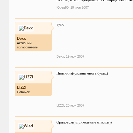
Юрец90
,
19 июн 2007
тупо
Dexx
Активный
пользователь
Dexx
,
19 июн 2007
Ниаслила((сильна многа букаф(
LIZZI
Новичок
LIZZI
,
20 июн 2007
Ораловски) прикольные отжиги))