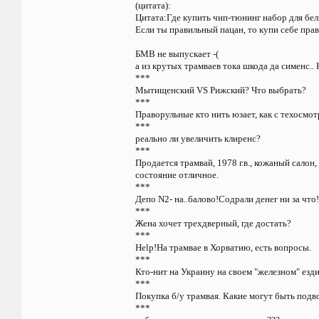
(цитата):
Цитата:Где купить чип-тюнинг набор для б
Если ты правильный пацан, то купи себе пра
БМВ не выпускает -(
а из крутых трамваев тока шкода да сименс.. 
***
Мытищенский VS Рижский? Что выбрать?
***
Праворульные кто нить юзает, как с техосмо
***
реально ли увеличить клиренс?
***
Продается трамвай, 1978 г.в., кожаный салон,
состояние отличное.
***
Депо N2- на..балово!Содрали денег ни за что
***
Жена хочет трехдверный, где достать?
***
Help!На трамвае в Хорватию, есть вопросы.
***
Кто-нит на Украину на своем "железном" ез
***
Покупка б/у трамвая. Какие могут быть под
***