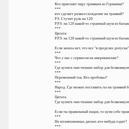
Кто пригонит пару трамваев из Германии?
***
кто сделает развал-схождение на трамвай?
P.S. Стучит руль на 120
P.P.S. на 120 какой-то странный шум из багажн
***
Цитата:
P.P.S. на 120 какой-то странный шум из багажн
Если запаха нет, что все "в пределах допуска"
***
Что у нас с сервисом на американские?
***
Где купить чип-тюнинг набор для белкоммун
***
Переменный ток. Кто пробовал?
***
Народ. Где можно поставить газ на трамвай б
***
Цитата:
Где купить чип-тюнинг набор для белкомму
Если ты правильный пацан, то купи себе пра
***
На штампованных дисках кто-нибудь ездит?
***