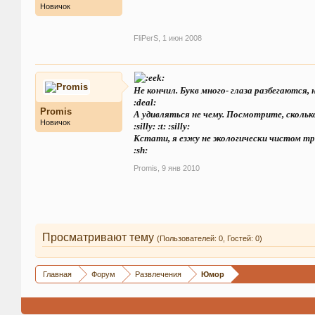
Новичок
FliPerS
,
1 июн 2008
Не кончил. Букв много- глаза разбегаются, н
:deal:
Promis
А удивляться не чему. Посмотрите, сколько
Новичок
:silly: :t: :silly:
Кстати, я езжу не экологически чистом тр
:sh:
Promis
,
9 янв 2010
Просматривают тему
(Пользователей: 0, Гостей: 0)
Главная
Форум
Развлечения
Юмор