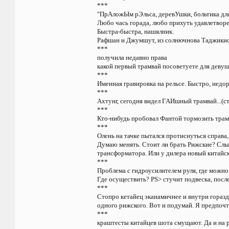
***
"ПрАложЫм рЭльса, деревУшки, больтика для
Любо чась горада, любо прихуть удавлетворе
Быстра-быстра, нашялник.
Рафшан и Джумшут, из солнючнова Таджики
***
получила недавно права
какой первый трамвай посоветуете для девуш
***
Именная гравировка на рельсе. Быстро, недор
***
Ахтунг, сегодня видел ГАИшный трамвай...(ст
***
Кто-нибудь пробовал Фантой тормозить трам
***
Олень на тачке пытался протиснуться справа,
Думаю менять. Стоит ли брать Рижские? Слы
трансформатора. Или у дилера новый китайски
***
Проблема с гидроусилителем руля, где можно 
Где осуществить? PS> стучит подвеска, после
***
Стопро кетайец эканамичнее и внутри горазд
одного рижского. Вот и подумай. Я предпочту
***
краштесты китайцев шота смущают. Да и на р