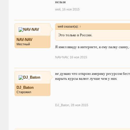
нельзя
weil
,
16 ноя 2015
weil сказал(а):
↑
Это только в России.
NAV-NAV
Местный
Я имел ввиду в интернете, я ему палку скину,
NAV-NAV
,
16 ноя 2015
не думаю что открою америку ресурсом бе
нарыть курсы валют лучше чем у них
DJ_Baton
Старожил
DJ_Baton
,
28 ноя 2015