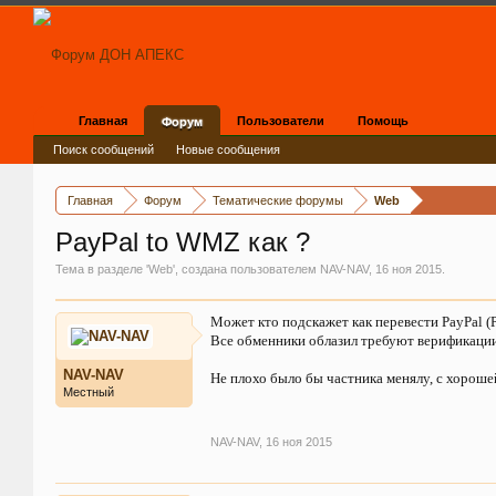
Главная
Пользователи
Помощь
Форум
Поиск сообщений
Новые сообщения
Главная
Форум
Тематические форумы
Web
PayPal to WMZ как ?
Тема в разделе '
Web
', создана пользователем
NAV-NAV
,
16 ноя 2015
.
Может кто подскажет как перевести PayPal 
Все обменники облазил требуют верификаци
NAV-NAV
Не плохо было бы частника менялу, с хороше
Местный
NAV-NAV
,
16 ноя 2015