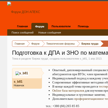
Главная
Пользователи
Помощь
Форум
Поиск сообщений
Новые сообщения
Главная
Форум
Тематические форумы
Биржа труда
Подготовка к ДПА и ЗНО по матема
Тема в разделе '
Биржа труда
', создана пользователем
s_b81
,
1 апр 2013
.
Опытный, дипломированный специалист,
абитуриентов при ВУЗе; член приемной 
Индивидуальный подход к каждому уче
s_b81
Современные эффективные методики об
Новичок
В конце каждой темы проводится
тестир
Online база материалов
для изучения пр
Индивидуальные и групповые занятия;
Дополнительно
профориентационное
те
тел.: +380 (66) 265 85 85