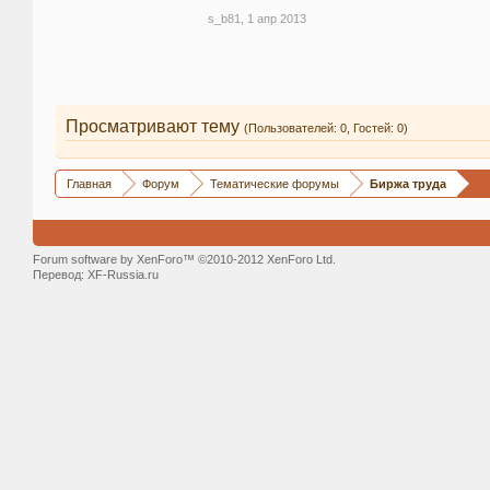
s_b81
,
1 апр 2013
Просматривают тему
(Пользователей: 0, Гостей: 0)
Главная
Форум
Тематические форумы
Биржа труда
Forum software by XenForo™ ©2010-2012 XenForo Ltd.
Перевод:
XF-Russia.ru