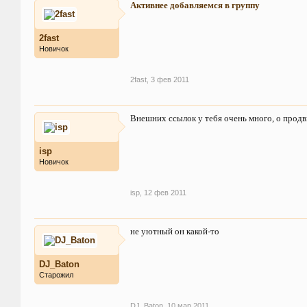
Активнее добавляемся в группу
2fast
Новичок
2fast
,
3 фев 2011
Внешних ссылок у тебя очень много, о продв
isp
Новичок
isp
,
12 фев 2011
не уютный он какой-то
DJ_Baton
Старожил
DJ_Baton
,
10 мар 2011