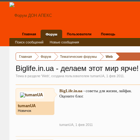
Главная
Пользователи
Помощь
Форум
Поиск сообщений
Новые сообщения
Главная
Форум
Тематические форумы
Web
Biglife.in.ua - делаем этот мир ярче!
Тема в разделе '
Web
', создана пользователем
tumanUA
,
1 фев 2011
.
BigLife.in.ua
- советы для жизни, лайфак.
Оцените блог.
tumanUA
Новичок
tumanUA
,
1 фев 2011