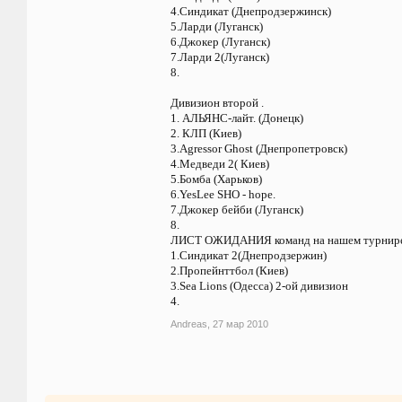
4.Синдикат (Днепродзержинск)
5.Ларди (Луганск)
6.Джокер (Луганск)
7.Ларди 2(Луганск)
8.
Дивизион второй .
1. АЛЬЯНС-лайт. (Донецк)
2. КЛП (Киев)
3.Agressor Ghost (Днепропетровск)
4.Медведи 2( Киев)
5.Бомба (Харьков)
6.YesLee SHO - hope.
7.Джокер бейби (Луганск)
8.
ЛИСТ ОЖИДАНИЯ команд на нашем турнире.
1.Синдикат 2(Днепродзержин)
2.Пропейнттбол (Киев)
3.Sea Lions (Одесса) 2-ой дивизион
4.
Andreas
,
27 мар 2010