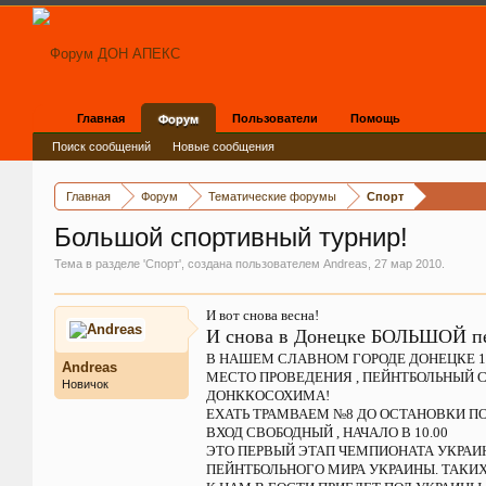
Главная
Пользователи
Помощь
Форум
Поиск сообщений
Новые сообщения
Главная
Форум
Тематические форумы
Спорт
Большой спортивный турнир!
Тема в разделе '
Спорт
', создана пользователем
Andreas
,
27 мар 2010
.
И вот снова весна!
И снова в Донецке БОЛЬШОЙ п
В НАШЕМ СЛАВНОМ ГОРОДЕ ДОНЕЦКЕ 1
Andreas
МЕСТО ПРОВЕДЕНИЯ , ПЕЙНТБОЛЬНЫЙ 
Новичок
ДОНККОСОХИМА!
ЕХАТЬ ТРАМВАЕМ №8 ДО ОСТАНОВКИ ПО
ВХОД СВОБОДНЫЙ , НАЧАЛО В 10.00
ЭТО ПЕРВЫЙ ЭТАП ЧЕМПИОНАТА УКРАИН
ПЕЙНТБОЛЬНОГО МИРА УКРАИНЫ. ТАКИХ З