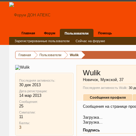
Главная
Форум
Помощь
Пользователи
Зарегистрированные пользователи
Сейчас на форуме
Главная
Пользователи
Wulik
Wulik
Новичок
, Мужской, 37
Последняя активность:
30 дек 2013
Последняя активность Wulik:
30 д
Дата регистрации:
14 мар 2013
Сообщения профиля
Сообщения:
25
Сообщения на странице проф
Симпатии:
11
Загрузка...
Загрузка...
Баллы:
3
Подпись