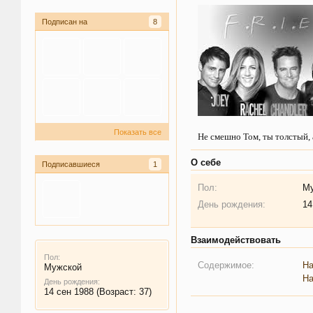
Подписан на
8
Показать все
Не смешно Том, ты толстый, а
О себе
Подписавшиеся
1
Пол:
М
День рождения:
14
Взаимодействовать
Пол:
Содержимое:
На
Мужской
На
День рождения:
14 сен 1988
(Возраст: 37)