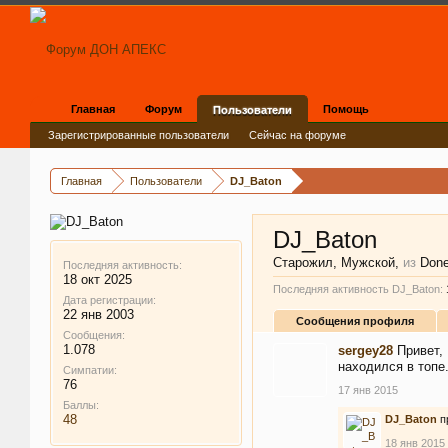
Главная
Форум
Помощь
Пользователи
Зарегистрированные пользователи
Сейчас на форуме
Главная
Пользователи
DJ_Baton
DJ_Baton
Старожил
, Мужской,
из
Done
Последняя активность:
18 окт 2025
Последняя активность DJ_Baton:
Дата регистрации:
22 янв 2003
Сообщения профиля
Сообщения:
1.078
sergey28
Привет,
находился в топе
Симпатии:
76
17 янв 2015
Баллы:
48
DJ_Baton
п
18 янв 2015