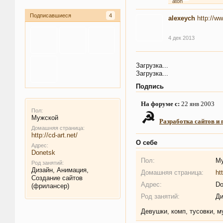
Подписавшиеся
4
alexeych
http://w
4 дек 2013
Загрузка...
Загрузка...
Подпись
На форуме с:
22 янв 2003
Пол:
☭
Мужской
Разработка сайтов и 
Домашняя страница:
http://cd-art.net/
О себе
Адрес:
Donetsk
Пол:
М
Род занятий:
Дизайн, Анимация,
Домашняя страница:
ht
Создание сайтов
Адрес:
Do
(фрилансер)
Род занятий:
Ди
Девушки, комп, тусовки, 