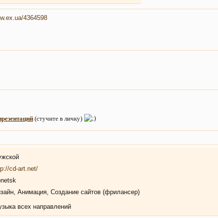
ww.ex.ua/4364598
презентаций
(стучите в личку)
ужской
tp://cd-art.net/
netsk
зайн, Анимация, Создание сайтов (фрилансер)
музыка всех направлений