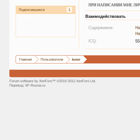
ПРИ НАПИСАНИИ МНЕ ЛИЧНОГО
Подписавшиеся
1
Взаимодействовать
Содержимое:
На
На
ICQ:
55
Главная
Пользователи
luxor
Forum software by XenForo™ ©2010-2012 XenForo Ltd.
Перевод:
XF-Russia.ru