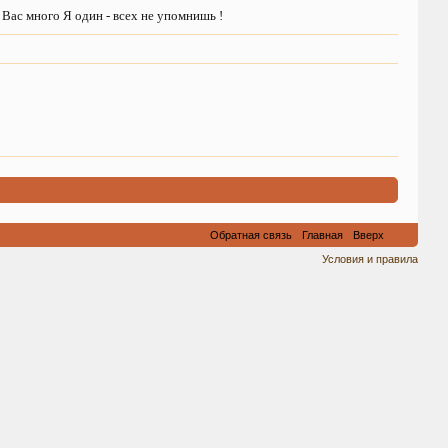
 много Я один - всех не упомнишь !
Виталик-рулит
Обратная связь
Главная
Вверх
Условия и правила